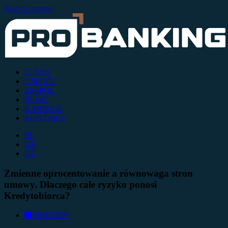
Skip to content
O NAS
USŁUGI
ZESPÓŁ
BLOG
KARIERA
KONTAKT
PL
EN
DE
Zmienne oprocentowanie a równowaga stron
umowy. Dlaczego całe ryzyko ponosi
Kredytobiorca?
09/03/2026