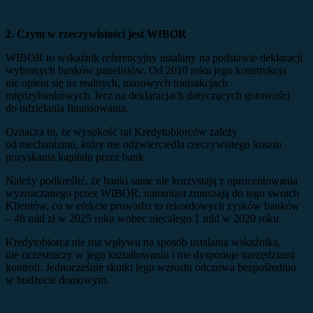
2. Czym w rzeczywistości jest WIBOR
WIBOR to wskaźnik referencyjny ustalany na podstawie deklaracji
wybranych banków panelistów. Od 2010 roku jego konstrukcja
nie opiera się na realnych, masowych transakcjach
międzybankowych, lecz na deklaracjach dotyczących gotowości
do udzielania finansowania.
Oznacza to, że wysokość rat Kredytobiorców zależy
od mechanizmu, który nie odzwierciedla rzeczywistego kosztu
pozyskania kapitału przez bank.
Należy podkreślić, że banki same nie korzystają z oprocentowania
wyznaczanego przez WIBOR, natomiast zmuszają do tego swoich
Klientów, co w efekcie prowadzi to rekordowych zysków banków
– 48 mld zł w 2025 roku wobec niecałego 1 mld w 2020 roku.
Kredytobiorca nie ma wpływu na sposób ustalania wskaźnika,
nie uczestniczy w jego kształtowaniu i nie dysponuje narzędziami
kontroli. Jednocześnie skutki jego wzrostu odczuwa bezpośrednio
w budżecie domowym.