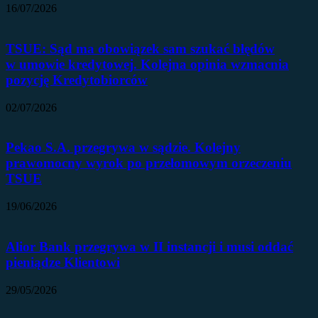
16/07/2026
TSUE: Sąd ma obowiązek sam szukać błędów
w umowie kredytowej. Kolejna opinia wzmacnia
pozycję Kredytobiorców
02/07/2026
Pekao S.A. przegrywa w sądzie. Kolejny
prawomocny wyrok po przełomowym orzeczeniu
TSUE
19/06/2026
Alior Bank przegrywa w II instancji i musi oddać
pieniądze Klientowi
29/05/2026