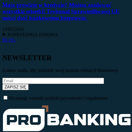
Masz prowizję w kredycie? Możesz anulować
wszystkie odsetki! Trybunał Sprawiedliwości UE
mówi dość bankowemu bezprawiu.
13/05/2026
POPRZEDNIA STRONA
BLOG
NEWSLETTER
Zostaw maila, aby podnieść swój poziom edukacji finansowej.
Akceptuję warunki polityki prywatności i regulaminu