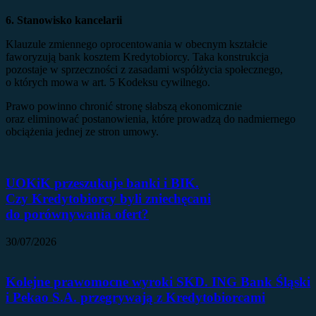
6. Stanowisko kancelarii
Klauzule zmiennego oprocentowania w obecnym kształcie
faworyzują bank kosztem Kredytobiorcy. Taka konstrukcja
pozostaje w sprzeczności z zasadami współżycia społecznego,
o których mowa w art. 5 Kodeksu cywilnego.
Prawo powinno chronić stronę słabszą ekonomicznie
oraz eliminować postanowienia, które prowadzą do nadmiernego
obciążenia jednej ze stron umowy.
UOKiK przeszukuje banki i BIK.
Czy Kredytobiorcy byli zniechęcani
do porównywania ofert?
30/07/2026
Kolejne prawomocne wyroki SKD. ING Bank Śląski
i Pekao S.A. przegrywają z Kredytobiorcami