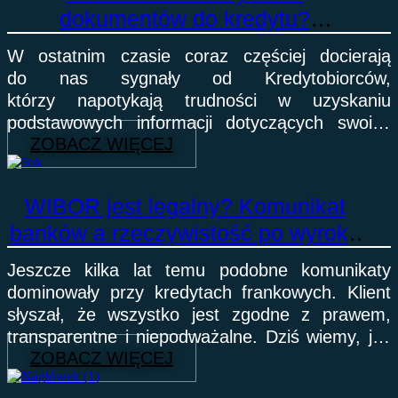
dokumentów do kredytu?
To nie jest przypadek – to schemat
W ostatnim czasie coraz częściej docierają
działania, który budzi poważne
do nas sygnały od Kredytobiorców,
wątpliwości
którzy napotykają trudności w uzyskaniu
podstawowych informacji dotyczących swoich
ZOBACZ WIĘCEJ
zobowiązań. Sprawa, która z pozoru wydaje się
prosta, jak uzyskanie dokumentacji kredytowej
WIBOR jest legalny? Komunikat
banków a rzeczywistość po wyroku
TSUE z 12 lutego 2026 roku
Jeszcze kilka lat temu podobne komunikaty
dominowały przy kredytach frankowych. Klient
słyszał, że wszystko jest zgodne z prawem,
transparentne i niepodważalne. Dziś wiemy, jak
ZOBACZ WIĘCEJ
bardzo ta narracja rozminęła się