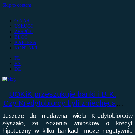
Skip to content
O NAS
USŁUGI
ZESPÓŁ
BLOG
KARIERA
KONTAKT
PL
EN
DE
UOKiK przeszukuje banki i BIK.
Czy Kredytobiorcy byli zniechęcani
do porównywania ofert?
Jeszcze do niedawna wielu Kredytobiorców
słyszało, że złożenie wniosków o kredyt
hipoteczny w kilku bankach może negatywnie