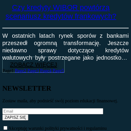
Czy kredyty WIBOR powtórzą
scenariusz kredytów frankowych?
W ostatnich latach rynek sporów z bankami
przeszedł ogromną transformację. Jeszcze
niedawno sprawy dotyczące kredytów
walutowych były postrzegane jako jednostkowe
ZOBACZ WIĘCEJ
przypadki. Dziś stanowią jeden
Page
1
Page
2
Page
3
Page
4
Page
5
z najważniejszych obszarów sporów
NEWSLETTER
Zostaw maila, aby podnieść swój poziom edukacji finansowej.
Akceptuję warunki polityki prywatności i regulaminu