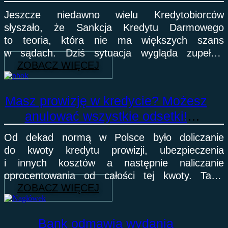
Jeszcze niedawno wielu Kredytobiorców
słyszało, że Sankcja Kredytu Darmowego
to teoria, która nie ma większych szans
w sądach. Dziś sytuacja wygląda zupełnie
ZOBACZ WIĘCEJ
inaczej. Po przełomowym wyroku TSUE z 23
kwietnia 2026 roku widzimy,
Masz prowizję w kredycie? Możesz
anulować wszystkie odsetki!
Trybunał Sprawiedliwości UE mówi
Od dekad normą w Polsce było doliczanie
dość bankowemu bezprawiu.
do kwoty kredytu prowizji, ubezpieczenia
i innych kosztów a następnie naliczanie
oprocentowania od całości tej kwoty. Takie
ZOBACZ WIĘCEJ
postępowanie banków zwiększało ich zyski
a Kredytobiorców obciążało wyższą
Bank odmawia wydania