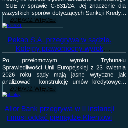
TSUE w sprawie C-831/24. Jej znaczenie dla
wszystkich sporów dotyczących Sankcji Kredytu
ZOBACZ WIĘCEJ
Darmowego jest ogromne.
Pekao S.A. przegrywa w sądzie.
Kolejny prawomocny wyrok
po przełomowym orzeczeniu TSUE
Po przełomowym wyroku Trybunału
Sprawiedliwości Unii Europejskiej z 23 kwietnia
2026 roku sądy mają jasne wytyczne jak
analizować konstrukcję umów kredytowych.
ZOBACZ WIĘCEJ
Kredytobiorcy przez lata ponosili koszty, które
nie powinny
Alior Bank przegrywa w II instancji
i musi oddać pieniądze Klientowi