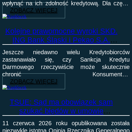
wpłynąć na ich zdolność kredytową. Dla części
ZOBACZ WIĘCEJ
osób oznaczało to rezygnację z porównywania
ofert i wybór
Kolejne prawomocne wyroki SKD.
ING Bank Śląski i Pekao S.A.
przegrywają z Kredytobiorcami
Jeszcze niedawno wielu Kredytobiorców
zastanawiało się, czy Sankcja Kredytu
Darmowego rzeczywiście może skutecznie
chronić Konsumentów
ZOBACZ WIĘCEJ
przed nieprawidłowościami występującymi
w umowach kredytowych. Dziś odpowiedź płynie
bezpośrednio z sal sądowych. W czerwcu
TSUE: Sąd ma obowiązek sam
szukać błędów w umowie
kredytowej. Kolejna opinia
11 czerwca 2026 roku opublikowana została
wzmacnia pozycję Kredytobiorców
niezwykle istotna Opinia Rzecznika Generalnego