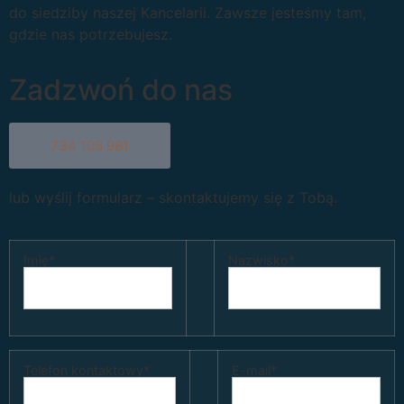
do siedziby naszej Kancelarii. Zawsze jesteśmy tam,
gdzie nas potrzebujesz.
Zadzwoń do nas
734 105 981
lub wyślij formularz – skontaktujemy się z Tobą.
Imię*
Nazwisko*
Telefon kontaktowy*
E-mail*