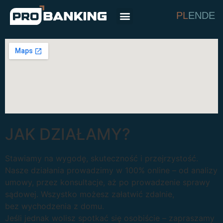
PL
EN
DE
JAK DZIAŁAMY?
Stawiamy na wygodę, skuteczność i przejrzystość.
Nasze działania prowadzimy w 100% online – od analizy
umowy, przez konsultacje, aż po prowadzenie sprawy
sądowej. Wszystko możesz załatwić zdalnie,
bez wychodzenia z domu.
Jeśli jednak wolisz spotkać się osobiście – zapraszamy