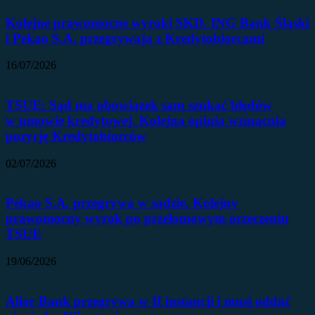
Kolejne prawomocne wyroki SKD. ING Bank Śląski
i Pekao S.A. przegrywają z Kredytobiorcami
16/07/2026
TSUE: Sąd ma obowiązek sam szukać błędów
w umowie kredytowej. Kolejna opinia wzmacnia
pozycję Kredytobiorców
02/07/2026
Pekao S.A. przegrywa w sądzie. Kolejny
prawomocny wyrok po przełomowym orzeczeniu
TSUE
19/06/2026
Alior Bank przegrywa w II instancji i musi oddać