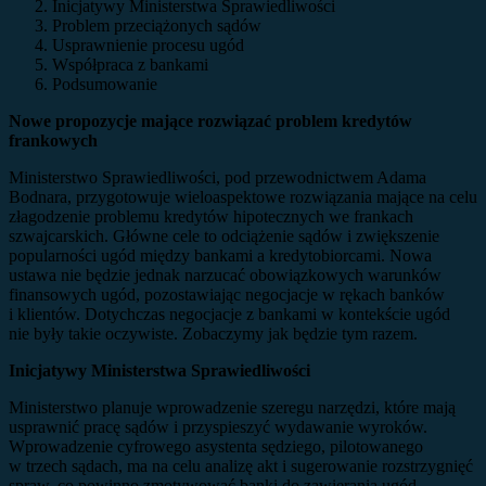
Inicjatywy Ministerstwa Sprawiedliwości
Problem przeciążonych sądów
Usprawnienie procesu ugód
Współpraca z bankami
Podsumowanie
Nowe propozycje mające rozwiązać problem kredytów
frankowych
Ministerstwo Sprawiedliwości, pod przewodnictwem Adama
Bodnara, przygotowuje wieloaspektowe rozwiązania mające na celu
złagodzenie problemu kredytów hipotecznych we frankach
szwajcarskich. Główne cele to odciążenie sądów i zwiększenie
popularności ugód między bankami a kredytobiorcami. Nowa
ustawa nie będzie jednak narzucać obowiązkowych warunków
finansowych ugód, pozostawiając negocjacje w rękach banków
i klientów. Dotychczas negocjacje z bankami w kontekście ugód
nie były takie oczywiste. Zobaczymy jak będzie tym razem.
Inicjatywy Ministerstwa Sprawiedliwości
Ministerstwo planuje wprowadzenie szeregu narzędzi, które mają
usprawnić pracę sądów i przyspieszyć wydawanie wyroków.
Wprowadzenie cyfrowego asystenta sędziego, pilotowanego
w trzech sądach, ma na celu analizę akt i sugerowanie rozstrzygnięć
spraw, co powinno zmotywować banki do zawierania ugód.