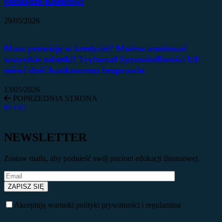
pieniądze Klientowi
29/05/2026
Masz prowizję w kredycie? Możesz anulować
wszystkie odsetki! Trybunał Sprawiedliwości UE
mówi dość bankowemu bezprawiu.
13/05/2026
POPRZEDNIA STRONA
BLOG
NEWSLETTER
Zostaw maila, aby podnieść swój poziom edukacji finansowej.
Akceptuję warunki polityki prywatności i regulaminu