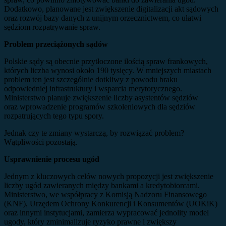
Dodatkowo, planowane jest zwiększenie digitalizacji akt sądowych
oraz rozwój bazy danych z unijnym orzecznictwem, co ułatwi
sędziom rozpatrywanie spraw.
Problem przeciążonych sądów
Polskie sądy są obecnie przytłoczone ilością spraw frankowych,
których liczba wynosi około 190 tysięcy. W mniejszych miastach
problem ten jest szczególnie dotkliwy z powodu braku
odpowiedniej infrastruktury i wsparcia merytorycznego.
Ministerstwo planuje zwiększenie liczby asystentów sędziów
oraz wprowadzenie programów szkoleniowych dla sędziów
rozpatrujących tego typu spory.
Jednak czy te zmiany wystarczą, by rozwiązać problem?
Wątpliwości pozostają.
Usprawnienie procesu ugód
Jednym z kluczowych celów nowych propozycji jest zwiększenie
liczby ugód zawieranych między bankami a kredytobiorcami.
Ministerstwo, we współpracy z Komisją Nadzoru Finansowego
(KNF), Urzędem Ochrony Konkurencji i Konsumentów (UOKiK)
oraz innymi instytucjami, zamierza wypracować jednolity model
ugody, który zminimalizuje ryzyko prawne i zwiększy