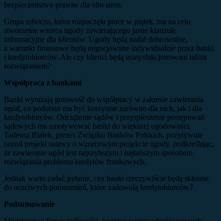
bezpieczeństwo prawne dla obu stron.
Grupa robocza, która rozpoczęła prace w piątek, ma na celu
stworzenie wzorca ugody zawierającego jasne klauzule
informacyjne dla klientów. Ugody będą nadal dobrowolne,
a warunki finansowe będą negocjowane indywidualnie przez banki
i kredytobiorców. Ale czy klienci będą usatysfakcjonowani takim
rozwiązaniem?
Współpraca z bankami
Banki wyrażają gotowość do współpracy w zakresie zawierania
ugód, co podobno ma być korzystne zarówno dla nich, jak i dla
kredytobiorców. Odciążenie sądów i przyspieszenie postępowań
sądowych ma zmotywować banki do większej ugodowości.
Tadeusz Białek, prezes Związku Banków Polskich, pozytywnie
ocenił projekt ustawy o wzorcowym projekcie ugody, podkreślając,
że zawieranie ugód jest najszybszym i najtańszym sposobem
rozwiązania problemu kredytów frankowych.
Jednak warto zadać pytanie, czy banki rzeczywiście będą skłonne
do uczciwych porozumień, które zadowolą kredytobiorców?
Podsumowanie
Ministerstwo Sprawiedliwości, poprzez wprowadzenie nowych