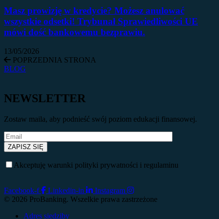
Masz prowizję w kredycie? Możesz anulować
wszystkie odsetki! Trybunał Sprawiedliwości UE
mówi dość bankowemu bezprawiu.
13/05/2026
POPRZEDNIA STRONA
BLOG
NEWSLETTER
Zostaw maila, aby podnieść swój poziom edukacji finansowej.
Akceptuję warunki polityki prywatności i regulaminu
Facebook-f
Linkedin-in
Instagram
© 2026 ProBanking. Wszelkie prawa zastrzeżone
Adres siedziby