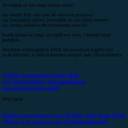
To właśnie na tym etapie można ustalić:
czy odsetki były naliczane od właściwej podstawy
czy konstrukcja umowy prowadziła do zawyżenia kosztów
czy istnieją podstawy do dochodzenia roszczeń
Każda sprawa wymaga szczegółowej oceny i strategicznego
podejścia.
Dzisiejsze rozstrzygnięcie TSUE nie pozostawia wątpliwości
co do kierunku, w którym powinny podążać sądy i Kredytobiorcy.
UOKiK przeszukuje banki i BIK.
Czy Kredytobiorcy byli zniechęcani
do porównywania ofert?
30/07/2026
Kolejne prawomocne wyroki SKD. ING Bank Śląski
i Pekao S.A. przegrywają z Kredytobiorcami