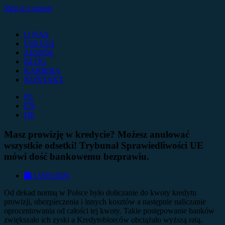
Skip to content
O NAS
USŁUGI
ZESPÓŁ
BLOG
KARIERA
KONTAKT
PL
EN
DE
Masz prowizję w kredycie? Możesz anulować
wszystkie odsetki! Trybunał Sprawiedliwości UE
mówi dość bankowemu bezprawiu.
13/05/2026
Od dekad normą w Polsce było doliczanie do kwoty kredytu
prowizji, ubezpieczenia i innych kosztów a następnie naliczanie
oprocentowania od całości tej kwoty. Takie postępowanie banków
zwiększało ich zyski a Kredytobiorców obciążało wyższą ratą.