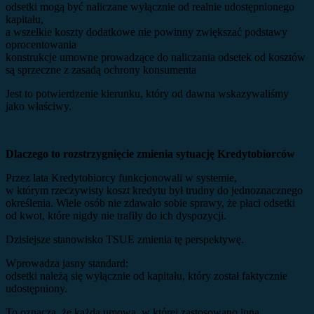
odsetki mogą być naliczane wyłącznie od realnie udostępnionego
kapitału,
a wszelkie koszty dodatkowe nie powinny zwiększać podstawy
oprocentowania
konstrukcje umowne prowadzące do naliczania odsetek od kosztów
są sprzeczne z zasadą ochrony konsumenta
Jest to potwierdzenie kierunku, który od dawna wskazywaliśmy
jako właściwy.
Dlaczego to rozstrzygnięcie zmienia sytuację Kredytobiorców
Przez lata Kredytobiorcy funkcjonowali w systemie,
w którym rzeczywisty koszt kredytu był trudny do jednoznacznego
określenia. Wiele osób nie zdawało sobie sprawy, że płaci odsetki
od kwot, które nigdy nie trafiły do ich dyspozycji.
Dzisiejsze stanowisko TSUE zmienia tę perspektywę.
Wprowadza jasny standard:
odsetki należą się wyłącznie od kapitału, który został faktycznie
udostępniony.
To oznacza, że każda umowa, w której zastosowano inną