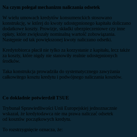
Na czym polegał mechanizm naliczania odsetek
W wielu umowach kredytów konsumenckich stosowano
konstrukcję, w której do kwoty udostępnionego kapitału doliczano
dodatkowe koszty. Prowizje, składki ubezpieczeniowe czy inne
opłaty, które zwiększały nominalną wartość zobowiązania.
Następnie od tak powiększonej kwoty naliczano odsetki.
Kredytobiorca płacił nie tylko za korzystanie z kapitału, lecz także
za koszty, które nigdy nie stanowiły realnie udostępnionych
środków.
Taka konstrukcja prowadziła do systematycznego zawyżania
całkowitego kosztu kredytu i podwójnego naliczania kosztów.
Co dokładnie potwierdził TSUE
Trybunał Sprawiedliwości Unii Europejskiej jednoznacznie
wskazał, że kredytodawca nie ma prawa naliczać odsetek
od kosztów początkowych kredytu.
To rozstrzygnięcie oznacza, że: