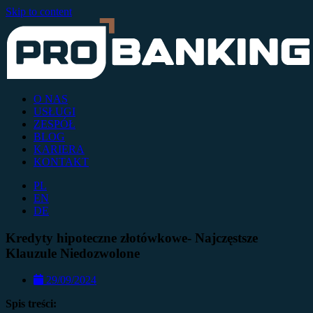
Skip to content
O NAS
USŁUGI
ZESPÓŁ
BLOG
KARIERA
KONTAKT
PL
EN
DE
Kredyty hipoteczne złotówkowe- Najczęstsze
Klauzule Niedozwolone
29/09/2024
Spis treści: