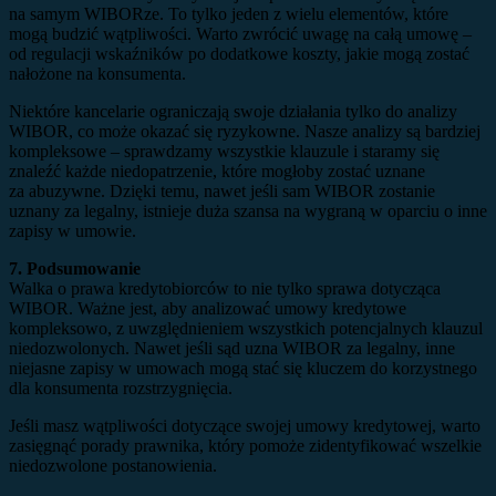
na samym WIBORze. To tylko jeden z wielu elementów, które
mogą budzić wątpliwości. Warto zwrócić uwagę na całą umowę –
od regulacji wskaźników po dodatkowe koszty, jakie mogą zostać
nałożone na konsumenta.
Niektóre kancelarie ograniczają swoje działania tylko do analizy
WIBOR, co może okazać się ryzykowne. Nasze analizy są bardziej
kompleksowe – sprawdzamy wszystkie klauzule i staramy się
znaleźć każde niedopatrzenie, które mogłoby zostać uznane
za abuzywne. Dzięki temu, nawet jeśli sam WIBOR zostanie
uznany za legalny, istnieje duża szansa na wygraną w oparciu o inne
zapisy w umowie.
7. Podsumowanie
Walka o prawa kredytobiorców to nie tylko sprawa dotycząca
WIBOR. Ważne jest, aby analizować umowy kredytowe
kompleksowo, z uwzględnieniem wszystkich potencjalnych klauzul
niedozwolonych. Nawet jeśli sąd uzna WIBOR za legalny, inne
niejasne zapisy w umowach mogą stać się kluczem do korzystnego
dla konsumenta rozstrzygnięcia.
Jeśli masz wątpliwości dotyczące swojej umowy kredytowej, warto
zasięgnąć porady prawnika, który pomoże zidentyfikować wszelkie
niedozwolone postanowienia.