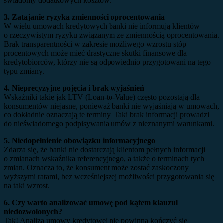
świadomy dodatkowych kosztów.
3. Zatajanie ryzyka zmienności oprocentowania
W wielu umowach kredytowych banki nie informują klientów
o rzeczywistym ryzyku związanym ze zmiennością oprocentowania.
Brak transparentności w zakresie możliwego wzrostu stóp
procentowych może mieć drastyczne skutki finansowe dla
kredytobiorców, którzy nie są odpowiednio przygotowani na tego
typu zmiany.
4.
Nieprecyzyjne pojęcia i brak wyjaśnień
Wskaźniki takie jak LTV (Loan-to-Value) często pozostają dla
konsumentów niejasne, ponieważ banki nie wyjaśniają w umowach,
co dokładnie oznaczają te terminy. Taki brak informacji prowadzi
do nieświadomego podpisywania umów z nieznanymi warunkami.
5.
Niedopełnienie obowiązku informacyjnego
Zdarza się, że banki nie dostarczają klientom pełnych informacji
o zmianach wskaźnika referencyjnego, a także o terminach tych
zmian. Oznacza to, że konsument może zostać zaskoczony
wyższymi ratami, bez wcześniejszej możliwości przygotowania się
na taki wzrost.
6. Czy warto analizować umowę pod kątem klauzul
niedozwolonych?
Tak! Analiza umowy kredytowej nie powinna kończyć się