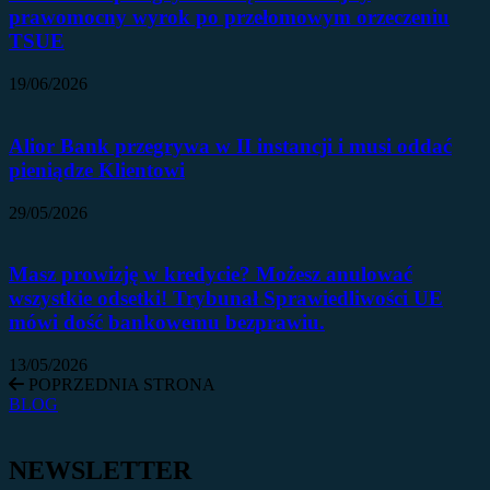
prawomocny wyrok po przełomowym orzeczeniu
TSUE
19/06/2026
Alior Bank przegrywa w II instancji i musi oddać
pieniądze Klientowi
29/05/2026
Masz prowizję w kredycie? Możesz anulować
wszystkie odsetki! Trybunał Sprawiedliwości UE
mówi dość bankowemu bezprawiu.
13/05/2026
POPRZEDNIA STRONA
BLOG
NEWSLETTER