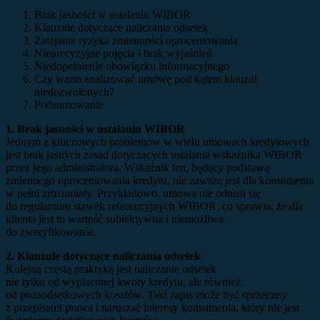
Brak jasności w ustalaniu WIBOR
Klauzule dotyczące naliczania odsetek
Zatajanie ryzyka zmienności oprocentowania
Nieprecyzyjne pojęcia i brak wyjaśnień
Niedopełnienie obowiązku informacyjnego
Czy warto analizować umowę pod kątem klauzul
niedozwolonych?
Podsumowanie
1. Brak jasności w ustalaniu WIBOR
Jednym z kluczowych problemów w wielu umowach kredytowych
jest brak jasnych zasad dotyczących ustalania wskaźnika WIBOR
przez jego administratora. Wskaźnik ten, będący podstawą
zmiennego oprocentowania kredytu, nie zawsze jest dla konsumenta
w pełni zrozumiały. Przykładowo, umowa nie odnosi się
do regulaminu stawek referencyjnych WIBOR, co sprawia, że dla
klienta jest to wartość subiektywna i niemożliwa
do zweryfikowania.
2. Klauzule dotyczące naliczania odsetek
Kolejną częstą praktyką jest naliczanie odsetek
nie tylko od wypłaconej kwoty kredytu, ale również
od pozaodsetkowych kosztów. Taki zapis może być sprzeczny
z przepisami prawa i naruszać interesy konsumenta, który nie jest