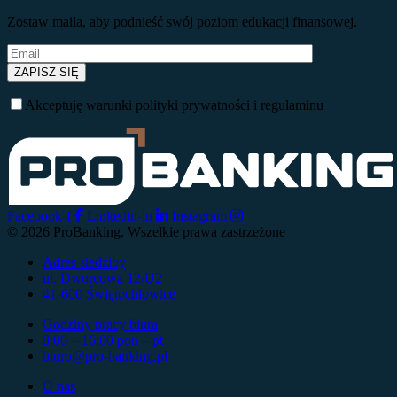
Zostaw maila, aby podnieść swój poziom edukacji finansowej.
Akceptuję warunki polityki prywatności i regulaminu
Facebook-f
Linkedin-in
Instagram
© 2026 ProBanking. Wszelkie prawa zastrzeżone
Adres siedziby
ul. Dworcowa 12/U2
41-600 Świętochłowice
Godziny pracy biura
8:00 – 16:00 pon – pt
biuro@pro-banking.pl
O nas