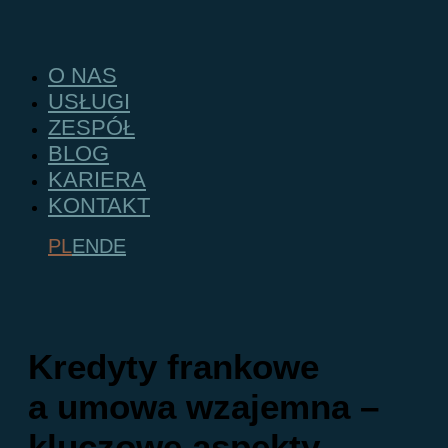
Skip
to
content
O NAS
USŁUGI
ZESPÓŁ
BLOG
KARIERA
KONTAKT
PL
EN
DE
Kredyty frankowe
a umowa wzajemna –
kluczowe aspekty