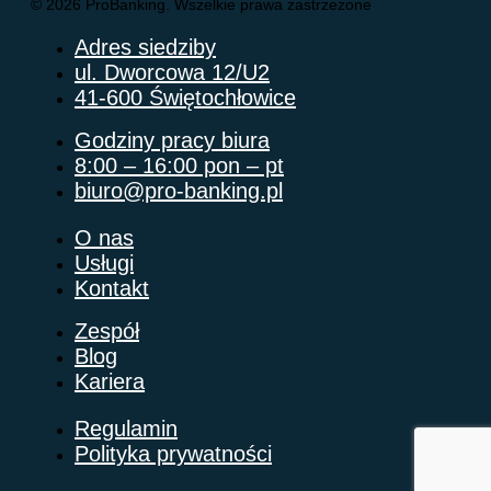
© 2026 ProBanking. Wszelkie prawa zastrzeżone
Adres siedziby
ul. Dworcowa 12/U2
41-600 Świętochłowice
Godziny pracy biura
8:00 – 16:00 pon – pt
biuro@pro-banking.pl
O nas
Usługi
Kontakt
Zespół
Blog
Kariera
Regulamin
Polityka prywatności