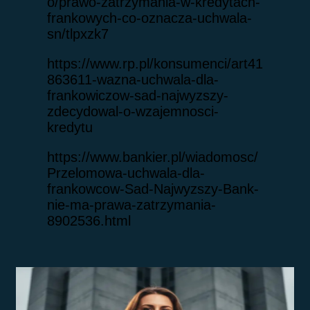
o/prawo-zatrzymania-w-kredytach-
frankowych-co-oznacza-uchwala-
sn/tlpxzk7
https://www.rp.pl/konsumenci/art41
863611-wazna-uchwala-dla-
frankowiczow-sad-najwyzszy-
zdecydowal-o-wzajemnosci-
kredytu
https://www.bankier.pl/wiadomosc/
Przelomowa-uchwala-dla-
frankowcow-Sad-Najwyzszy-Bank-
nie-ma-prawa-zatrzymania-
8902536.html