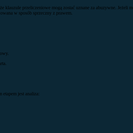
ł, że klauzule przeliczeniowe mogą zostać uznane za abuzywne. Jeżel
dowana w sposób sprzeczny z prawem.
mowy.
rta.
etapem jest analiza: