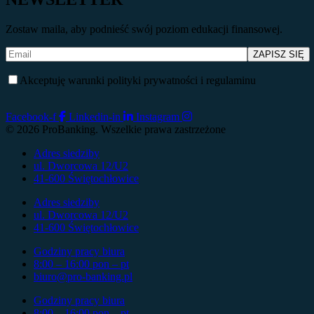
Zostaw maila, aby podnieść swój poziom edukacji finansowej.
Akceptuję warunki polityki prywatności i regulaminu
Facebook-f
Linkedin-in
Instagram
© 2026 ProBanking. Wszelkie prawa zastrzeżone
Adres siedziby
ul. Dworcowa 12/U2
41-600 Świętochłowice
Adres siedziby
ul. Dworcowa 12/U2
41-600 Świętochłowice
Godziny pracy biura
8:00 – 16:00 pon – pt
biuro@pro-banking.pl
Godziny pracy biura
8:00 – 16:00 pon – pt