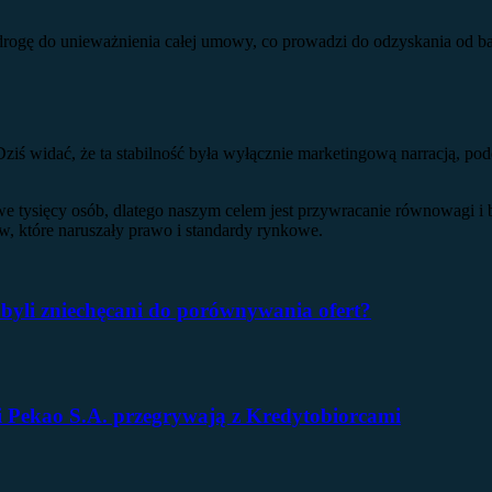
drogę do unieważnienia całej umowy, co prowadzi do odzyskania od ban
 Dziś widać, że ta stabilność była wyłącznie marketingową narracją, p
e tysięcy osób, dlatego naszym celem jest przywracanie równowagi 
, które naruszały prawo i standardy rynkowe.
byli zniechęcani do porównywania ofert?
 Pekao S.A. przegrywają z Kredytobiorcami