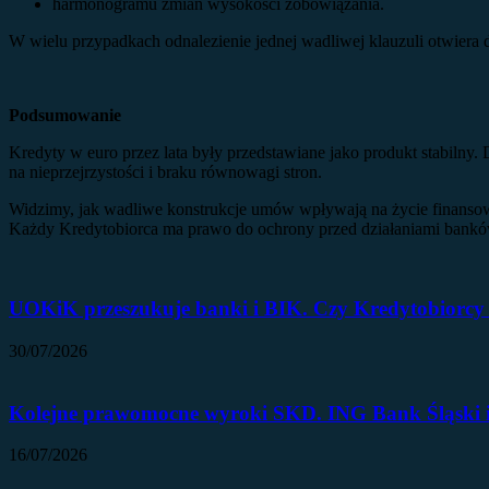
harmonogramu zmian wysokości zobowiązania.
W wielu przypadkach odnalezienie jednej wadliwej klauzuli otwiera 
Podsumowanie
Kredyty w euro przez lata były przedstawiane jako produkt stabilny.
na nieprzejrzystości i braku równowagi stron.
Widzimy, jak wadliwe konstrukcje umów wpływają na życie finansow
Każdy Kredytobiorca ma prawo do ochrony przed działaniami banków
UOKiK przeszukuje banki i BIK. Czy Kredytobiorcy 
30/07/2026
Kolejne prawomocne wyroki SKD. ING Bank Śląski i
16/07/2026