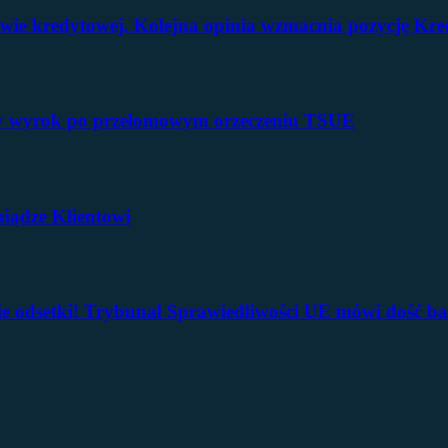
e kredytowej. Kolejna opinia wzmacnia pozycję Kre
ny wyrok po przełomowym orzeczeniu TSUE
niądze Klientowi
ie odsetki! Trybunał Sprawiedliwości UE mówi dość 