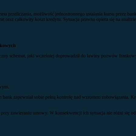
 przeliczania, możliwość jednostronnego ustalania kursu przez bank 
 oraz całkowity koszt kredytu. Sytuacja prawna opiera się na analizi
nkowych
czny schemat, jaki wcześniej doprowadził do lawiny pozwów frankowy
owym.
m bank zapewniał sobie pełną kontrolę nad wzrostem zobowiązania. Kr
ić przy zawieraniu umowy. W konsekwencji ich sytuacja nie różni się od