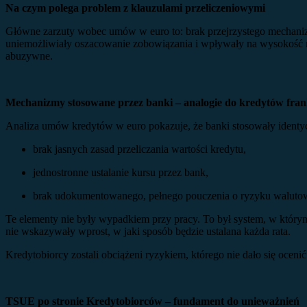
Na czym polega problem z klauzulami przeliczeniowymi
Główne zarzuty wobec umów w euro to: brak przejrzystego mechanizmu
uniemożliwiały oszacowanie zobowiązania i wpływały na wysokość rat
abuzywne.
Mechanizmy stosowane przez banki – analogie do kredytów fra
Analiza umów kredytów w euro pokazuje, że banki stosowały identy
brak jasnych zasad przeliczania wartości kredytu,
jednostronne ustalanie kursu przez bank,
brak udokumentowanego, pełnego pouczenia o ryzyku walut
Te elementy nie były wypadkiem przy pracy. To był system, w który
nie wskazywały wprost, w jaki sposób będzie ustalana każda rata.
Kredytobiorcy zostali obciążeni ryzykiem, którego nie dało się ocen
TSUE po stronie Kredytobiorców – fundament do unieważnień