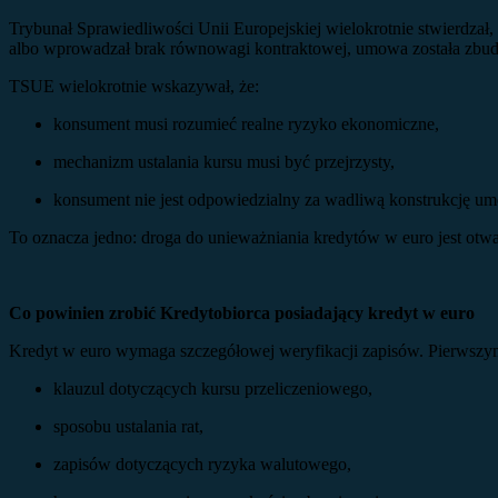
Trybunał Sprawiedliwości Unii Europejskiej wielokrotnie stwierdza
albo wprowadzał brak równowagi kontraktowej, umowa została zbu
TSUE wielokrotnie wskazywał, że:
konsument musi rozumieć realne ryzyko ekonomiczne,
mechanizm ustalania kursu musi być przejrzysty,
konsument nie jest odpowiedzialny za wadliwą konstrukcję u
To oznacza jedno: droga do unieważniania kredytów w euro jest otwa
Co powinien zrobić Kredytobiorca posiadający kredyt w euro
Kredyt w euro wymaga szczegółowej weryfikacji zapisów. Pierwszym 
klauzul dotyczących kursu przeliczeniowego,
sposobu ustalania rat,
zapisów dotyczących ryzyka walutowego,