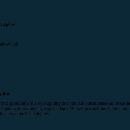
do sądów
rankowych
ń
sądów
tych produktów nie było zgodnych z prawem konsumenckim. Przez lata 
niał niż kurs franka szwajcarskiego. W praktyce stabilność kursu nie
ło na wysokość każdej raty.