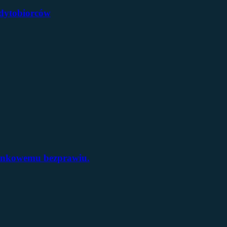
dytobiorców
bankowemu bezprawiu.