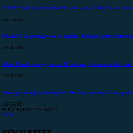
TSUE: Sąd ma obowiązek sam szukać błędów w umowi
02/07/2026
Pekao S.A. przegrywa w sądzie. Kolejny prawomoc
19/06/2026
Alior Bank przegrywa w II instancji i musi oddać pie
29/05/2026
Masz prowizję w kredycie? Możesz anulować wszystk
13/05/2026
POPRZEDNIA STRONA
BLOG
NEWSLETTER