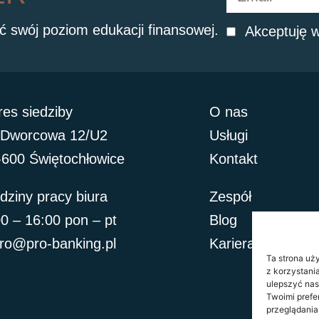
ć swój poziom edukacji finansowej.
Akceptuję w
res siedziby
O nas
. Dworcowa 12/U2
Usługi
-600 Świętochłowice
Kontakt
dziny pracy biura
Zespół
00 – 16:00 pon – pt
Blog
uro@pro-banking.pl
Kariera
Ta strona uż
z korzystani
ulepszyć nas
Twoimi prefe
przeglądania