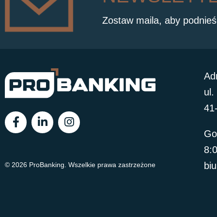
Zostaw maila, aby podnieś
Ad
ul
41
Go
8:
bi
© 2026 ProBanking. Wszelkie prawa zastrzeżone