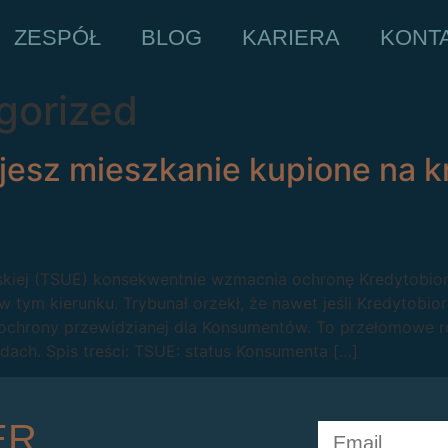
ZESPÓŁ
BLOG
KARIERA
KONT
gorized
esz mieszkanie kupione na k
ejskiej (TSUE) konsekwentnie wzmacnia ochronę Kredytob
 w tym kierunku. Trybunał orzekł, że nawet jeśli Kredytob
 ochrony przewidzianej dla Konsumentów. To przełomowe r
dach. Spis treści: TSUE: status Konsumenta […]
ER