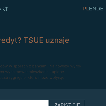
PL
EN
DE
AKT
redyt? TSUE uznaje
iorców w sporach z bankami. Najnowszy wyrok
iorca wynajmował mieszkanie kupione
ozstrzygnięcie, które może wpłynąć