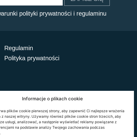
arunki polityki prywatności i regulaminu
Regulamin
Polityka prywatności
Informacje o plikach cookie
ywa plików cookie pierwszej strony, aby zapewnić Ci najlepsze wrażenia
a z naszej witryny. Używamy również plików cookie stron trzecich, aby
ze usługi, analizować, a następnie wyświetlać reklamy powiązane z
rencjami na podstawie analizy Twojego zachowania podczas
.