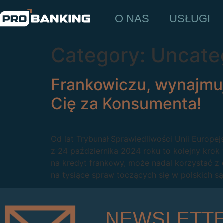
O NAS
USŁUGI
Category:
Uncate
Frankowiczu, wynajmuj
Cię za Konsumenta!
Od lat Trybunał Sprawiedliwości Unii Europ
z 24 października 2024 roku to kolejny krok
na kredyt frankowy, może nadal korzystać z
na tysiące spraw toczących się w polskich są
NEWSLETT