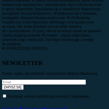
własną działalność w branży telefonii komórkowej, gdzie zdobyła
kompetencje sprzedażowe i menedżerskie, dziś wykorzystywane
w pracy eksperckiej. Specjalizuje się w doradztwie finansowym,
szczególnie dla przedsiębiorców. Współpracowała z bankami,
leasingami i firmami ubezpieczeniowymi. W ProBanking
współtworzy Dział Sprzedaży, dobierając rozwiązania szyte
na miarę. Dla wielu Klientów jest nie tylko doradcą,
ale i powiernikiem. W pracy stawia na relacje oparte na zaufaniu
i trafną diagnozę potrzeb. Prywatnie – mama trójki dzieci,
pasjonatka jogi i motocykli. Tam łapie równowagę i energię
do działania.
POPRZEDNIA STRONA
NEWSLETTER
Zostaw maila, aby podnieść swój poziom edukacji finansowej.
Akceptuję warunki polityki prywatności i regulaminu
Facebook-f
Linkedin-in
Instagram