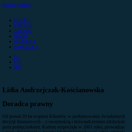
Skip to content
O NAS
USŁUGI
ZESPÓŁ
BLOG
KARIERA
KONTAKT
PL
EN
DE
Lidia Andrzejczak-Kościanowska
Doradca prawny
Od ponad 20 lat wspiera Klientów w podejmowaniu świadomych
decyzji finansowych – z uważnością i doświadczeniem zdobytym
poza podręcznikami. Karierę rozpoczęła w 2001 roku, prowadząc