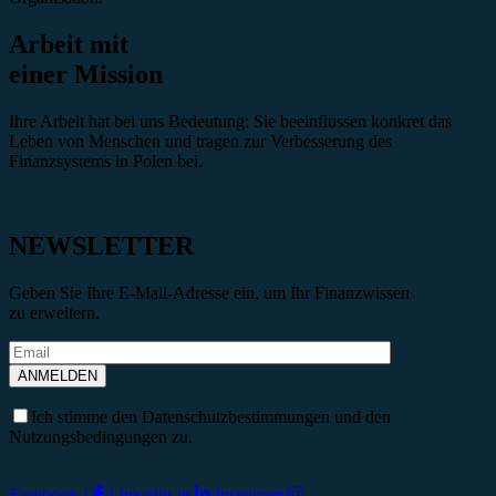
Arbeit mit
einer Mission
Ihre Arbeit hat bei uns Bedeutung: Sie beeinflussen konkret das
Leben von Menschen und tragen zur Verbesserung des
Finanzsystems in Polen bei.
NEWSLETTER
Geben Sie Ihre E-Mail-Adresse ein, um Ihr Finanzwissen
zu erweitern.
Ich stimme den Datenschutzbestimmungen und den
Nutzungsbedingungen zu.
Facebook-f
Linkedin-in
Instagram