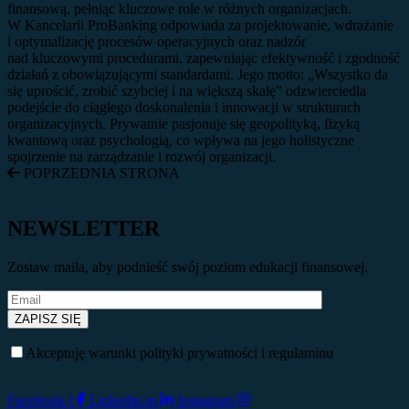
finansową, pełniąc kluczowe role w różnych organizacjach.
W Kancelarii ProBanking odpowiada za projektowanie, wdrażanie
i optymalizację procesów operacyjnych oraz nadzór
nad kluczowymi procedurami, zapewniając efektywność i zgodność
działań z obowiązującymi standardami. Jego motto: „Wszystko da
się uprościć, zrobić szybciej i na większą skalę” odzwierciedla
podejście do ciągłego doskonalenia i innowacji w strukturach
organizacyjnych. Prywatnie pasjonuje się geopolityką, fizyką
kwantową oraz psychologią, co wpływa na jego holistyczne
spojrzenie na zarządzanie i rozwój organizacji.
POPRZEDNIA STRONA
NEWSLETTER
Zostaw maila, aby podnieść swój poziom edukacji finansowej.
Akceptuję warunki polityki prywatności i regulaminu
Facebook-f
Linkedin-in
Instagram