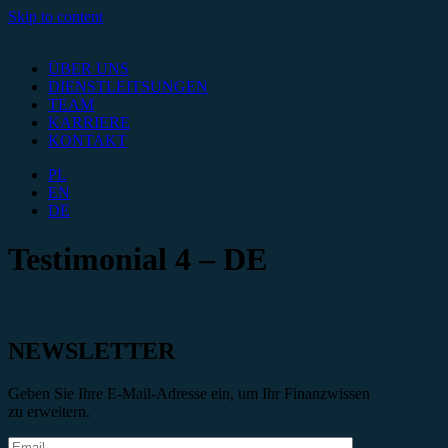
Skip to content
ÜBER UNS
DIENSTLEITSUNGEN
TEAM
KARRIERE
KONTAKT
PL
EN
DE
Testimonial 4 – DE
NEWSLETTER
Geben Sie Ihre E-Mail-Adresse ein, um Ihr Finanzwissen
zu erweitern.