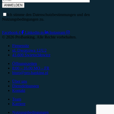
Ich stimme den Datenschutzbestimmungen und den
Nutzungsbedingungen zu.
Facebook-f
Linkedin-in
Instagram
© 2026 ProBanking. Alle Rechte vorbehalten.
Firmensitz
ul. Dworcowa 12/U2
41-600 Świętochłowice
Öffnungszeiten
8:00 – 16.00 MO – FR
biuro@pro-banking.pl
Über uns
Dienstleitsungen
Kontakt
Team
Karriere
Nutzungsbedingungen